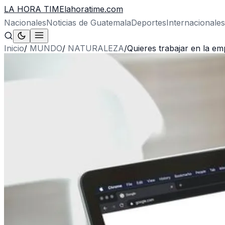
LA HORA TIME
lahoratime.com
Nacionales
Noticias de Guatemala
Deportes
Internacionales
Inicio
/
MUNDO
/
NATURALEZA
/
Quieres trabajar en la e