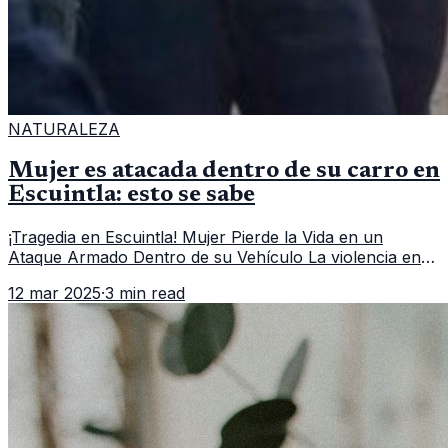
NATURALEZA
Mujer es atacada dentro de su carro en
Escuintla: esto se sabe
¡Tragedia en Escuintla! Mujer Pierde la Vida en un
Ataque Armado Dentro de su Vehículo La violencia en
Guatemala sigue cobrando víctimas, y en esta ocasión,
12 mar 2025
·
3 min read
un ataque armado ha dej