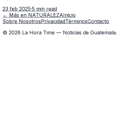
colectivo de influencers y creadores de contenido
23 feb 2025
·
5 min read
conocido como Hello Mucha ha gener
← Más en
NATURALEZA
Inicio
Sobre Nosotros
Privacidad
Términos
Contacto
©
2026
La Hora Time — Noticias de Guatemala.