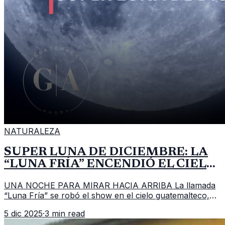
NATURALEZA
SÚPER LUNA DE DICIEMBRE: LA
“LUNA FRÍA” ENCENDIÓ EL CIELO
DE GUATEMALA
UNA NOCHE PARA MIRAR HACIA ARRIBA La llamada
“Luna Fría” se robó el show en el cielo guatemalteco,
con una súper luna de diciembre que se apreció más
5 dic 2025
·
3 min read
grande y más brillante de lo h