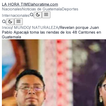
LA HORA TIME
lahoratime.com
Nacionales
Noticias de Guatemala
Deportes
Internacionales
Inicio
/
MUNDO
/
NATURALEZA
/
Revelan porque Juan
Pablo Ajpacajá toma las riendas de los 48 Cantones en
Guatemala