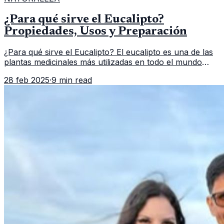
¿Para qué sirve el Eucalipto?
Propiedades, Usos y Preparación
¿Para qué sirve el Eucalipto? El eucalipto es una de las
plantas medicinales más utilizadas en todo el mundo
gracias a sus propiedades antiinflamatorias,
28 feb 2025
·
9 min read
antimicrobianas y expector