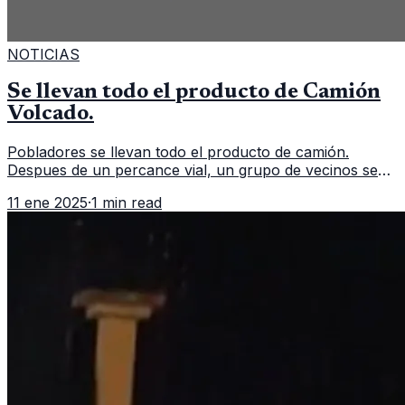
NOTICIAS
Se llevan todo el producto de Camión
Volcado.
Pobladores se llevan todo el producto de camión.
Despues de un percance vial, un grupo de vecinos se
aglomeran para llevarse todo el producto de un camión
11 ene 2025
·
1 min read
repartidor que volcó. Un