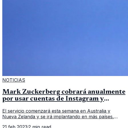
NOTICIAS
Mark Zuckerberg cobrará anualmente
por usar cuentas de Instagram y
Facebook
El servicio comenzará esta semana en Australia y
Nueva Zelanda y se irá implantando en más países.
Mark Zuckerberg, el dueño de Meta, empresa matriz de
21 feb 2023
·
2 min read
Facebook e Instagram, ha anu