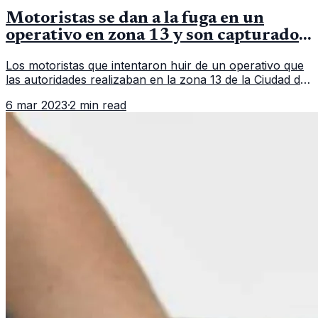
Motoristas se dan a la fuga en un
operativo en zona 13 y son capturados
en persecución
Los motoristas que intentaron huir de un operativo que
las autoridades realizaban en la zona 13 de la Ciudad de
Guatemala. En un hecho que parece sacado de una
6 mar 2023
·
2 min read
película, un grupo d