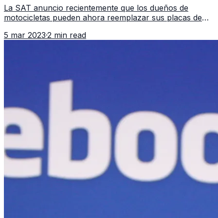
La SAT anuncio recientemente que los dueños de
motocicletas pueden ahora reemplazar sus placas de
vinilo o papel por placas metálicas. La Superintendencia
5 mar 2023
·
2 min read
de Administración Tributa