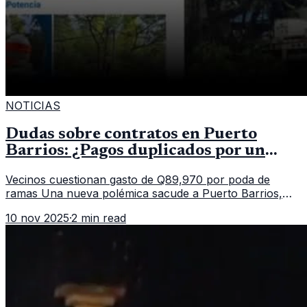
NOTICIAS
Dudas sobre contratos en Puerto
Barrios: ¿Pagos duplicados por un
mismo servicio?
Vecinos cuestionan gasto de Q89,970 por poda de
ramas Una nueva polémica sacude a Puerto Barrios,
Izabal, luego de que saliera a la luz un contrato
10 nov 2025
·
2 min read
municipal que asigna casi Q90 mi