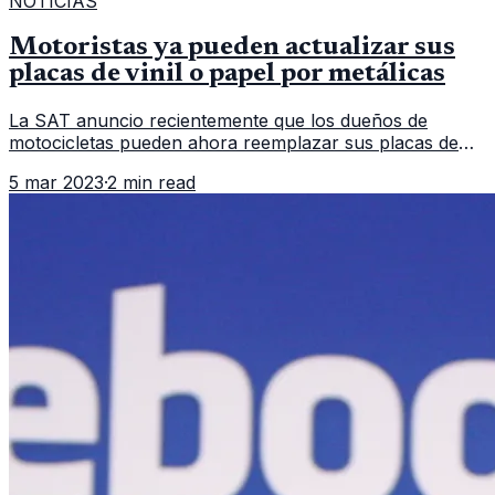
NOTICIAS
Motoristas ya pueden actualizar sus
placas de vinil o papel por metálicas
La SAT anuncio recientemente que los dueños de
motocicletas pueden ahora reemplazar sus placas de
vinilo o papel por placas metálicas. La Superintendencia
5 mar 2023
·
2 min read
de Administración Tributa