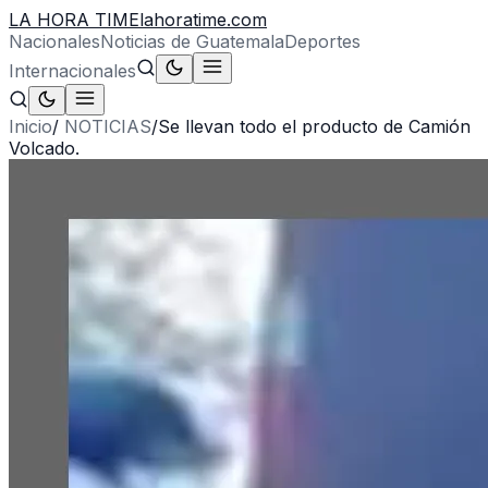
LA HORA TIME
lahoratime.com
Nacionales
Noticias de Guatemala
Deportes
Internacionales
Inicio
/
NOTICIAS
/
Se llevan todo el producto de Camión
Volcado.