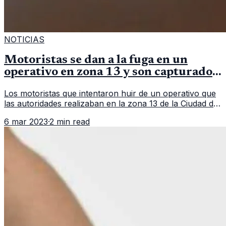
NOTICIAS
Motoristas se dan a la fuga en un
operativo en zona 13 y son capturados
en persecución
Los motoristas que intentaron huir de un operativo que
las autoridades realizaban en la zona 13 de la Ciudad de
Guatemala. En un hecho que parece sacado de una
6 mar 2023
·
2 min read
película, un grupo d