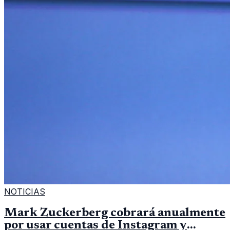
NOTICIAS
Mark Zuckerberg cobrará anualmente
por usar cuentas de Instagram y