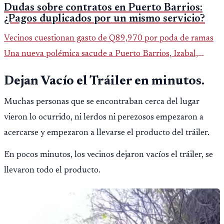
Dudas sobre contratos en Puerto Barrios:
¿Pagos duplicados por un mismo servicio?
Vecinos cuestionan gasto de Q89,970 por poda de ramas
Una nueva polémica sacude a Puerto Barrios, Izabal,
luego de que saliera a la luz un contrato municipal que
Dejan Vacío el Tráiler en minutos.
asigna casi Q90 mi
Muchas personas que se encontraban cerca del lugar
vieron lo ocurrido, ni lerdos ni perezosos empezaron a
acercarse y empezaron a llevarse el producto del tráiler.
En pocos minutos, los vecinos dejaron vacíos el tráiler, se
llevaron todo el producto.