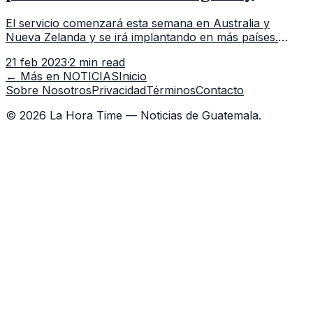
Facebook
El servicio comenzará esta semana en Australia y
Nueva Zelanda y se irá implantando en más países.
Mark Zuckerberg, el dueño de Meta, empresa matriz de
21 feb 2023
·
2 min read
Facebook e Instagram, ha anu
← Más en
NOTICIAS
Inicio
Sobre Nosotros
Privacidad
Términos
Contacto
©
2026
La Hora Time — Noticias de Guatemala.