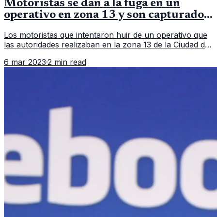
Motoristas se dan a la fuga en un
operativo en zona 13 y son capturados
en persecución
Los motoristas que intentaron huir de un operativo que
las autoridades realizaban en la zona 13 de la Ciudad de
Guatemala. En un hecho que parece sacado de una
6 mar 2023
·
2 min read
película, un grupo d