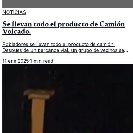
NOTICIAS
Se llevan todo el producto de Camión
Volcado.
Pobladores se llevan todo el producto de camión.
Despues de un percance vial, un grupo de vecinos se
aglomeran para llevarse todo el producto de un camión
11 ene 2025
·
1 min read
repartidor que volcó. Un