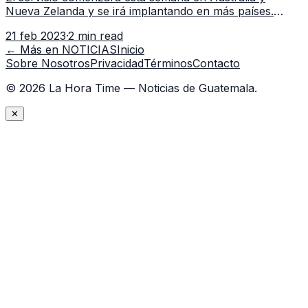
Nueva Zelanda y se irá implantando en más países.
Mark Zuckerberg, el dueño de Meta, empresa matriz de
21 feb 2023
·
2 min read
Facebook e Instagram, ha anu
← Más en
NOTICIAS
Inicio
Sobre Nosotros
Privacidad
Términos
Contacto
©
2026
La Hora Time — Noticias de Guatemala.