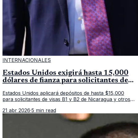
INTERNACIONALES
Estados Unidos exigirá hasta 15,000
dólares de fianza para solicitantes de
visa en países de Latinoamérica
Estados Unidos aplicará depósitos de hasta $15,000
para solicitantes de visas B1 y B2 de Nicaragua y otros
11 países. La medida afecta a más de 50 naciones bajo
21 abr 2026
·
5 min read
nuevas políticas migratorias.