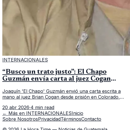
INTERNACIONALES
“Busco un trato justo”: El Chapo
Guzmán envía carta al juez Cogan
desde su aislamiento en prisión
Joaquín 'El Chapo' Guzmán envió una carta escrita a
mano al juez Brian Cogan desde prisión en Colorado,
alegando violaciones a sus derechos constitucionales y
20 abr 2026
·
4 min read
solicitando un trato justo en EE.UU.
← Más en
INTERNACIONALES
Inicio
Sobre Nosotros
Privacidad
Términos
Contacto
©
2026
La Hora Time — Noticias de Guatemala.