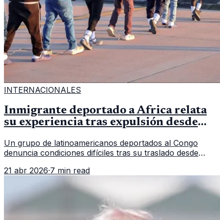
INTERNACIONALES
Inmigrante deportado a África relata
su experiencia tras expulsión desde
Estados Unidos
Un grupo de latinoamericanos deportados al Congo
denuncia condiciones difíciles tras su traslado desde
EE.UU. Jorge Cubillos relata su experiencia y el impacto
21 abr 2026
·
7 min read
psicológico de llegar a África.