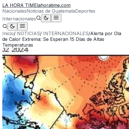
LA HORA TIME
lahoratime.com
Nacionales
Noticias de Guatemala
Deportes
Internacionales
Inicio
/
NOTICIAS
/
INTERNACIONALES
/
Alerta por Ola
de Calor Extrema: Se Esperan 15 Días de Altas
Temperaturas