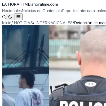
LA HORA TIME
lahoratime.com
Nacionales
Noticias de Guatemala
Deportes
Internacionales
Inicio
/
NOTICIAS
/
INTERNACIONALES
/
Detención de mad