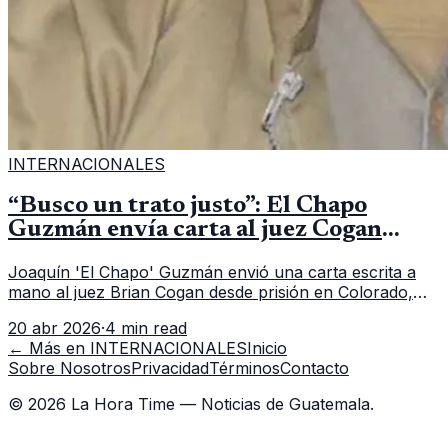
INTERNACIONALES
“Busco un trato justo”: El Chapo
Guzmán envía carta al juez Cogan
desde su aislamiento en prisión
Joaquín 'El Chapo' Guzmán envió una carta escrita a
mano al juez Brian Cogan desde prisión en Colorado,
alegando violaciones a sus derechos constitucionales y
20 abr 2026
·
4 min read
solicitando un trato justo en EE.UU.
← Más en
INTERNACIONALES
Inicio
Sobre Nosotros
Privacidad
Términos
Contacto
©
2026
La Hora Time — Noticias de Guatemala.