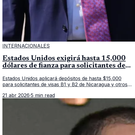
INTERNACIONALES
Estados Unidos exigirá hasta 15,000
dólares de fianza para solicitantes de
visa en países de Latinoamérica
Estados Unidos aplicará depósitos de hasta $15,000
para solicitantes de visas B1 y B2 de Nicaragua y otros
11 países. La medida afecta a más de 50 naciones bajo
21 abr 2026
·
5 min read
nuevas políticas migratorias.