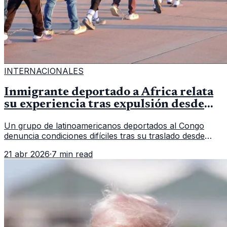
INTERNACIONALES
Inmigrante deportado a África relata
su experiencia tras expulsión desde
Estados Unidos
Un grupo de latinoamericanos deportados al Congo
denuncia condiciones difíciles tras su traslado desde
EE.UU. Jorge Cubillos relata su experiencia y el impacto
21 abr 2026
·
7 min read
psicológico de llegar a África.