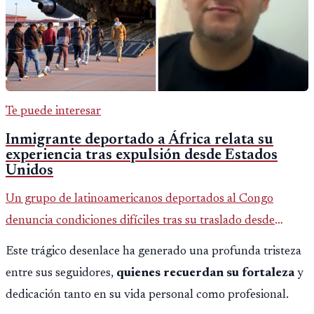
Te puede interesar
Inmigrante deportado a África relata su
experiencia tras expulsión desde Estados
Unidos
Un grupo de latinoamericanos deportados al Congo
denuncia condiciones difíciles tras su traslado desde
EE.UU. Jorge Cubillos relata su experiencia y el impacto
Este trágico desenlace ha generado una profunda tristeza
psicológico de llegar a África.
entre sus seguidores,
quienes recuerdan su fortaleza
y
dedicación tanto en su vida personal como profesional.