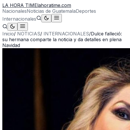
LA HORA TIME
lahoratime.com
Nacionales
Noticias de Guatemala
Deportes
Internacionales
Inicio
/
NOTICIAS
/
INTERNACIONALES
/
Dulce falleció:
su hermana comparte la noticia y da detalles en plena
Navidad