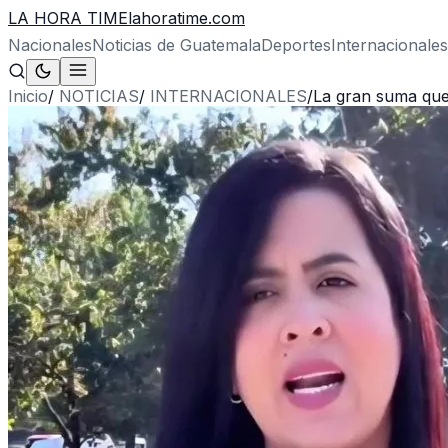
LA HORA TIME
lahoratime.com
Nacionales
Noticias de Guatemala
Deportes
Internacionales
Inicio
/
NOTICIAS
/
INTERNACIONALES
/
La gran suma que