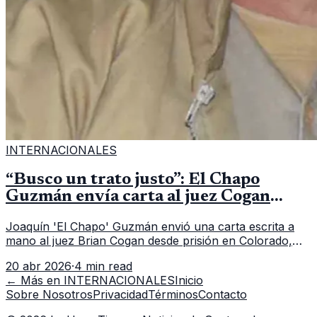
INTERNACIONALES
“Busco un trato justo”: El Chapo
Guzmán envía carta al juez Cogan
desde su aislamiento en prisión
Joaquín 'El Chapo' Guzmán envió una carta escrita a
mano al juez Brian Cogan desde prisión en Colorado,
alegando violaciones a sus derechos constitucionales y
20 abr 2026
·
4 min read
solicitando un trato justo en EE.UU.
← Más en
INTERNACIONALES
Inicio
Sobre Nosotros
Privacidad
Términos
Contacto