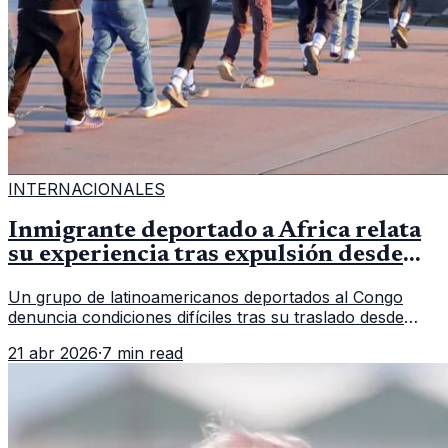
INTERNACIONALES
Inmigrante deportado a África relata
su experiencia tras expulsión desde
Estados Unidos
Un grupo de latinoamericanos deportados al Congo
denuncia condiciones difíciles tras su traslado desde
EE.UU. Jorge Cubillos relata su experiencia y el impacto
21 abr 2026
·
7 min read
psicológico de llegar a África.