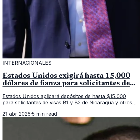
INTERNACIONALES
Estados Unidos exigirá hasta 15,000
dólares de fianza para solicitantes de
visa en países de Latinoamérica
Estados Unidos aplicará depósitos de hasta $15,000
para solicitantes de visas B1 y B2 de Nicaragua y otros
11 países. La medida afecta a más de 50 naciones bajo
21 abr 2026
·
5 min read
nuevas políticas migratorias.