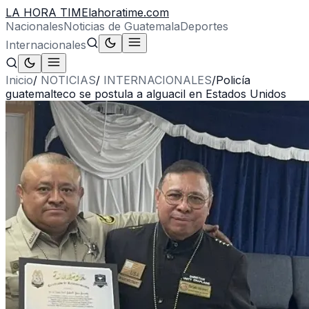
LA HORA TIME
lahoratime.com
Nacionales
Noticias de Guatemala
Deportes
Internacionales
Inicio
/
NOTICIAS
/
INTERNACIONALES
/
Policía
guatemalteco se postula a alguacil en Estados Unidos