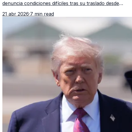
denuncia condiciones difíciles tras su traslado desde
EE.UU. Jorge Cubillos relata su experiencia y el impacto
21 abr 2026
·
7 min read
psicológico de llegar a África.