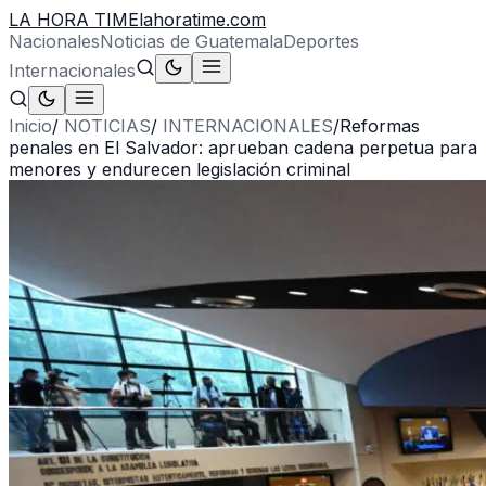
LA HORA TIME
lahoratime.com
Nacionales
Noticias de Guatemala
Deportes
Internacionales
Inicio
/
NOTICIAS
/
INTERNACIONALES
/
Reformas
penales en El Salvador: aprueban cadena perpetua para
menores y endurecen legislación criminal