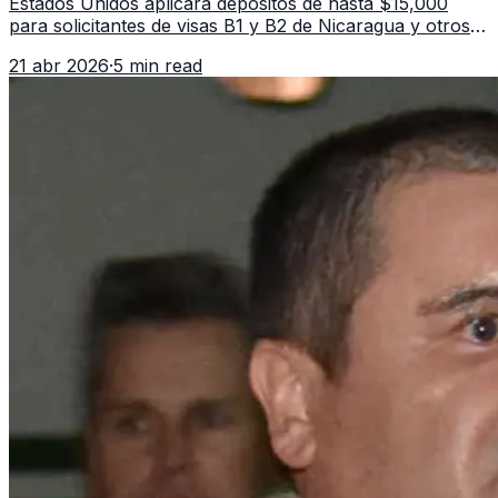
Estados Unidos aplicará depósitos de hasta $15,000
para solicitantes de visas B1 y B2 de Nicaragua y otros
11 países. La medida afecta a más de 50 naciones bajo
21 abr 2026
·
5 min read
nuevas políticas migratorias.