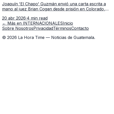
Joaquín 'El Chapo' Guzmán envió una carta escrita a
mano al juez Brian Cogan desde prisión en Colorado,
alegando violaciones a sus derechos constitucionales y
20 abr 2026
·
4 min read
solicitando un trato justo en EE.UU.
← Más en
INTERNACIONALES
Inicio
Sobre Nosotros
Privacidad
Términos
Contacto
©
2026
La Hora Time — Noticias de Guatemala.