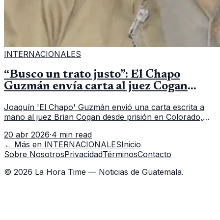
INTERNACIONALES
“Busco un trato justo”: El Chapo
Guzmán envía carta al juez Cogan
desde su aislamiento en prisión
Joaquín 'El Chapo' Guzmán envió una carta escrita a
mano al juez Brian Cogan desde prisión en Colorado,
alegando violaciones a sus derechos constitucionales y
20 abr 2026
·
4 min read
solicitando un trato justo en EE.UU.
← Más en
INTERNACIONALES
Inicio
Sobre Nosotros
Privacidad
Términos
Contacto
©
2026
La Hora Time — Noticias de Guatemala.
✕