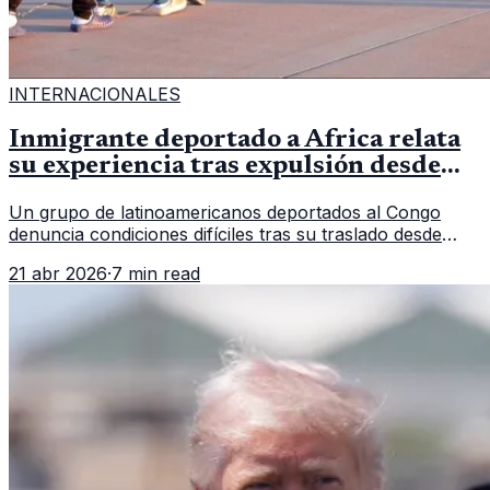
INTERNACIONALES
Inmigrante deportado a África relata
su experiencia tras expulsión desde
Estados Unidos
Un grupo de latinoamericanos deportados al Congo
denuncia condiciones difíciles tras su traslado desde
EE.UU. Jorge Cubillos relata su experiencia y el impacto
21 abr 2026
·
7 min read
psicológico de llegar a África.