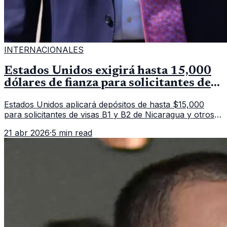
INTERNACIONALES
Estados Unidos exigirá hasta 15,000
dólares de fianza para solicitantes de
visa en países de Latinoamérica
Estados Unidos aplicará depósitos de hasta $15,000
para solicitantes de visas B1 y B2 de Nicaragua y otros
11 países. La medida afecta a más de 50 naciones bajo
21 abr 2026
·
5 min read
nuevas políticas migratorias.