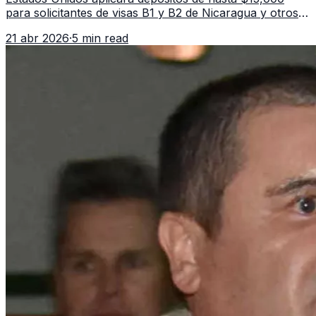
para solicitantes de visas B1 y B2 de Nicaragua y otros
11 países. La medida afecta a más de 50 naciones bajo
21 abr 2026
·
5 min read
nuevas políticas migratorias.