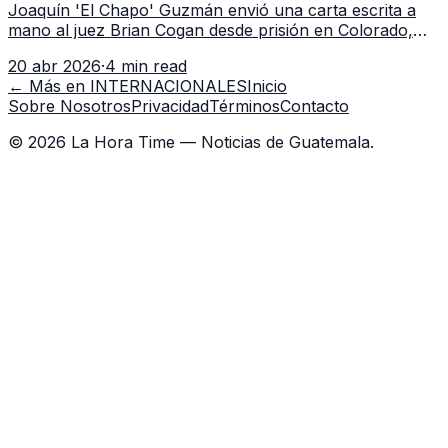
Joaquín 'El Chapo' Guzmán envió una carta escrita a
mano al juez Brian Cogan desde prisión en Colorado,
alegando violaciones a sus derechos constitucionales y
20 abr 2026
·
4 min read
solicitando un trato justo en EE.UU.
← Más en
INTERNACIONALES
Inicio
Sobre Nosotros
Privacidad
Términos
Contacto
©
2026
La Hora Time — Noticias de Guatemala.