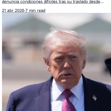
denuncia condiciones difíciles tras su traslado desde
EE.UU. Jorge Cubillos relata su experiencia y el impacto
21 abr 2026
·
7 min read
psicológico de llegar a África.