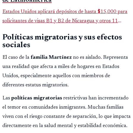
de Latinoamérica
Estados Unidos aplicará depósitos de hasta $15,000 para
solicitantes de visas B1 y B2 de Nicaragua y otros 11
países. La medida afecta a más de 50 naciones bajo nuevas
Políticas migratorias y sus efectos
políticas migratorias.
sociales
El caso de la
familia Martínez
no es aislado. Representa
una realidad que afecta a miles de hogares en Estados
Unidos, especialmente aquellos con miembros de
diferentes estatus migratorios.
Las
políticas migratorias
restrictivas han incrementado
el temor en comunidades inmigrantes. Muchas familias
viven con el riesgo constante de separación, lo que impacta
directamente en la salud mental y estabilidad económica.