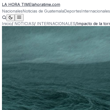
LA HORA TIME
lahoratime.com
Nacionales
Noticias de Guatemala
Deportes
Internacionales
Inicio
/
NOTICIAS
/
INTERNACIONALES
/
Impacto de la tor