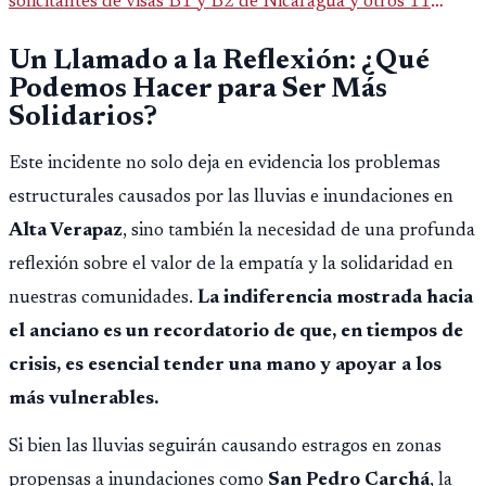
solicitantes de visas B1 y B2 de Nicaragua y otros 11
países. La medida afecta a más de 50 naciones bajo nuevas
Un Llamado a la Reflexión: ¿Qué
políticas migratorias.
Podemos Hacer para Ser Más
Solidarios?
Este incidente no solo deja en evidencia los problemas
estructurales causados por las lluvias e inundaciones en
Alta Verapaz
, sino también la necesidad de una profunda
reflexión sobre el valor de la empatía y la solidaridad en
nuestras comunidades.
La indiferencia mostrada hacia
el anciano es un recordatorio de que, en tiempos de
crisis, es esencial tender una mano y apoyar a los
más vulnerables.
Si bien las lluvias seguirán causando estragos en zonas
propensas a inundaciones como
San Pedro Carchá
, la