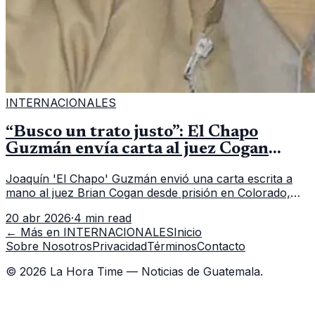
INTERNACIONALES
“Busco un trato justo”: El Chapo
Guzmán envía carta al juez Cogan
desde su aislamiento en prisión
Joaquín 'El Chapo' Guzmán envió una carta escrita a
mano al juez Brian Cogan desde prisión en Colorado,
alegando violaciones a sus derechos constitucionales y
20 abr 2026
·
4 min read
solicitando un trato justo en EE.UU.
← Más en
INTERNACIONALES
Inicio
Sobre Nosotros
Privacidad
Términos
Contacto
©
2026
La Hora Time — Noticias de Guatemala.