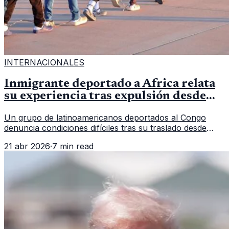
INTERNACIONALES
Inmigrante deportado a África relata
su experiencia tras expulsión desde
Estados Unidos
Un grupo de latinoamericanos deportados al Congo
denuncia condiciones difíciles tras su traslado desde
EE.UU. Jorge Cubillos relata su experiencia y el impacto
21 abr 2026
·
7 min read
psicológico de llegar a África.