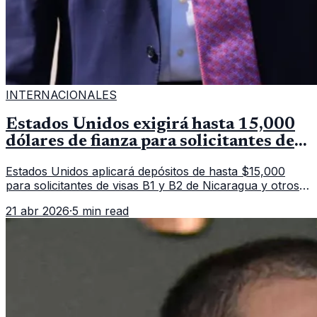
INTERNACIONALES
Estados Unidos exigirá hasta 15,000
dólares de fianza para solicitantes de
visa en países de Latinoamérica
Estados Unidos aplicará depósitos de hasta $15,000
para solicitantes de visas B1 y B2 de Nicaragua y otros
11 países. La medida afecta a más de 50 naciones bajo
21 abr 2026
·
5 min read
nuevas políticas migratorias.