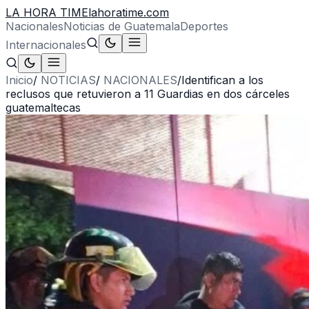
LA HORA TIME
lahoratime.com
Nacionales
Noticias de Guatemala
Deportes
Internacionales
Inicio
/
NOTICIAS
/
NACIONALES
/
Identifican a los
reclusos que retuvieron a 11 Guardias en dos cárceles
guatemaltecas