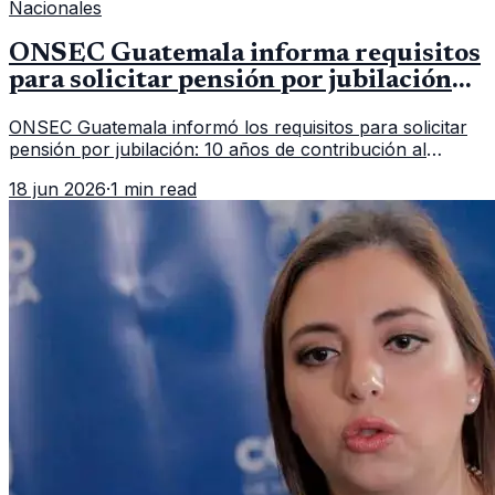
Nacionales
ONSEC Guatemala informa requisitos
para solicitar pensión por jubilación
en 2026
ONSEC Guatemala informó los requisitos para solicitar
pensión por jubilación: 10 años de contribución al
Montepío y 50 años de edad, o 20 años de servicio sin
18 jun 2026
·
1 min read
importar edad.