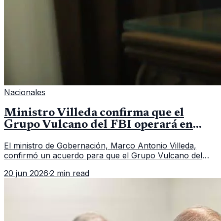
Nacionales
Ministro Villeda confirma que el
Grupo Vulcano del FBI operará en
Guatemala a partir de julio
El ministro de Gobernación, Marco Antonio Villeda,
confirmó un acuerdo para que el Grupo Vulcano del
FBI opere en Guatemala a partir de julio, tras un intento
20 jun 2026
·
2 min read
fallido con la administración anterior del Ministerio
Público.