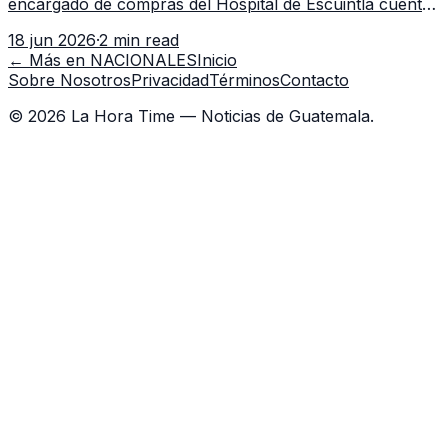
encargado de compras del Hospital de Escuintla cuenta
con 7 asistentes, pese a que el titular anda en
18 jun 2026
·
2 min read
capacitación en la capital.
← Más en
NACIONALES
Inicio
Sobre Nosotros
Privacidad
Términos
Contacto
©
2026
La Hora Time — Noticias de Guatemala.