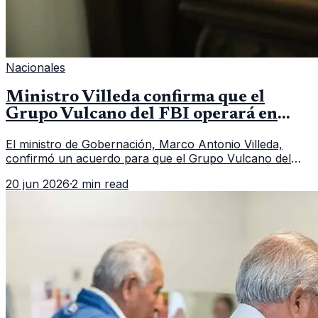
Nacionales
Ministro Villeda confirma que el
Grupo Vulcano del FBI operará en
Guatemala a partir de julio
El ministro de Gobernación, Marco Antonio Villeda,
confirmó un acuerdo para que el Grupo Vulcano del
FBI opere en Guatemala a partir de julio, tras un intento
20 jun 2026
·
2 min read
fallido con la administración anterior del Ministerio
Público.