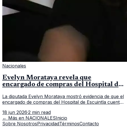
Nacionales
Evelyn Morataya revela que
encargado de compras del Hospital de
Escuintla tiene 7 asistentes
La diputada Evelyn Morataya mostró evidencia de que el
encargado de compras del Hospital de Escuintla cuenta
con 7 asistentes, pese a que el titular anda en
18 jun 2026
·
2 min read
capacitación en la capital.
← Más en
NACIONALES
Inicio
Sobre Nosotros
Privacidad
Términos
Contacto