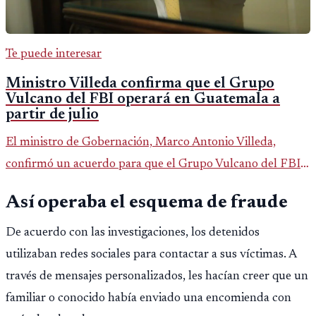
Te puede interesar
Ministro Villeda confirma que el Grupo
Vulcano del FBI operará en Guatemala a
partir de julio
El ministro de Gobernación, Marco Antonio Villeda,
confirmó un acuerdo para que el Grupo Vulcano del FBI
opere en Guatemala a partir de julio, tras un intento
Así operaba el esquema de fraude
fallido con la administración anterior del Ministerio
Público.
De acuerdo con las investigaciones, los detenidos
utilizaban redes sociales para contactar a sus víctimas. A
través de mensajes personalizados, les hacían creer que un
familiar o conocido había enviado una encomienda con