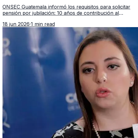
en 2026
ONSEC Guatemala informó los requisitos para solicitar
pensión por jubilación: 10 años de contribución al
Montepío y 50 años de edad, o 20 años de servicio sin
18 jun 2026
·
1 min read
importar edad.