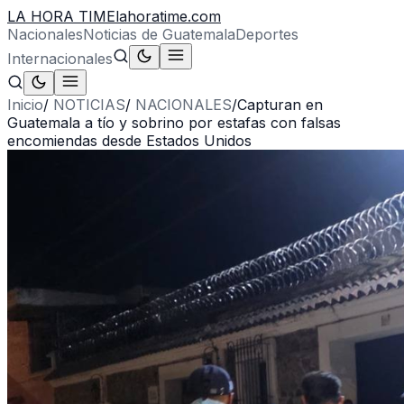
LA HORA TIME
lahoratime.com
Nacionales
Noticias de Guatemala
Deportes
Internacionales
Inicio
/
NOTICIAS
/
NACIONALES
/
Capturan en
Guatemala a tío y sobrino por estafas con falsas
encomiendas desde Estados Unidos