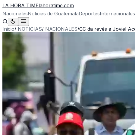
LA HORA TIME
lahoratime.com
Nacionales
Noticias de Guatemala
Deportes
Internacionales
Inicio
/
NOTICIAS
/
NACIONALES
/
CC da revés a Joviel Ace