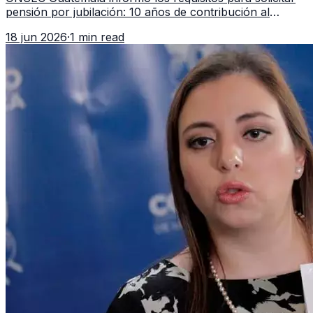
pensión por jubilación: 10 años de contribución al
Montepío y 50 años de edad, o 20 años de servicio sin
18 jun 2026
·
1 min read
importar edad.