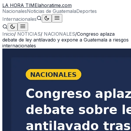
LA HORA TIME
lahoratime.com
Nacionales
Noticias de Guatemala
Deportes
Internacionales
Inicio
/
NOTICIAS
/
NACIONALES
/
Congreso aplaza
debate de ley antilavado y expone a Guatemala a riesgos
internacionales