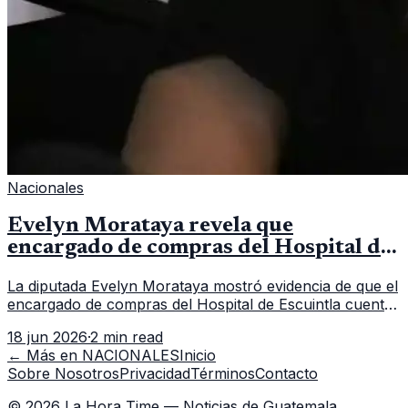
Nacionales
Evelyn Morataya revela que
encargado de compras del Hospital de
Escuintla tiene 7 asistentes
La diputada Evelyn Morataya mostró evidencia de que el
encargado de compras del Hospital de Escuintla cuenta
con 7 asistentes, pese a que el titular anda en
18 jun 2026
·
2 min read
capacitación en la capital.
← Más en
NACIONALES
Inicio
Sobre Nosotros
Privacidad
Términos
Contacto
©
2026
La Hora Time — Noticias de Guatemala.