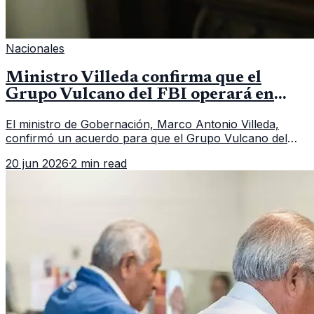
Nacionales
Ministro Villeda confirma que el
Grupo Vulcano del FBI operará en
Guatemala a partir de julio
El ministro de Gobernación, Marco Antonio Villeda,
confirmó un acuerdo para que el Grupo Vulcano del
FBI opere en Guatemala a partir de julio, tras un intento
20 jun 2026
·
2 min read
fallido con la administración anterior del Ministerio
Público.