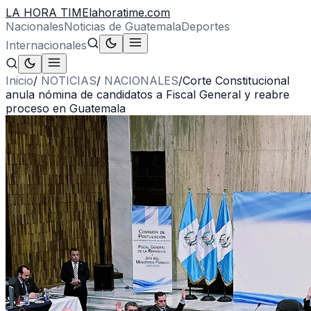
LA HORA TIME
lahoratime.com
Nacionales
Noticias de Guatemala
Deportes
Internacionales
Inicio
/
NOTICIAS
/
NACIONALES
/
Corte Constitucional
anula nómina de candidatos a Fiscal General y reabre
proceso en Guatemala