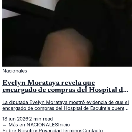
Nacionales
Evelyn Morataya revela que
encargado de compras del Hospital de
Escuintla tiene 7 asistentes
La diputada Evelyn Morataya mostró evidencia de que el
encargado de compras del Hospital de Escuintla cuenta
con 7 asistentes, pese a que el titular anda en
18 jun 2026
·
2 min read
capacitación en la capital.
← Más en
NACIONALES
Inicio
Sobre Nosotros
Privacidad
Términos
Contacto