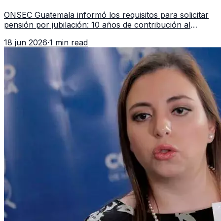
en 2026
ONSEC Guatemala informó los requisitos para solicitar
pensión por jubilación: 10 años de contribución al
Montepío y 50 años de edad, o 20 años de servicio sin
18 jun 2026
·
1 min read
importar edad.