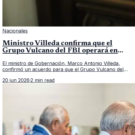
Nacionales
Ministro Villeda confirma que el
Grupo Vulcano del FBI operará en
Guatemala a partir de julio
El ministro de Gobernación, Marco Antonio Villeda,
confirmó un acuerdo para que el Grupo Vulcano del
FBI opere en Guatemala a partir de julio, tras un intento
20 jun 2026
·
2 min read
fallido con la administración anterior del Ministerio
Público.