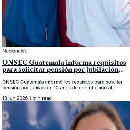
Nacionales
ONSEC Guatemala informa requisitos
para solicitar pensión por jubilación
en 2026
ONSEC Guatemala informó los requisitos para solicitar
pensión por jubilación: 10 años de contribución al
Montepío y 50 años de edad, o 20 años de servicio sin
18 jun 2026
·
1 min read
importar edad.