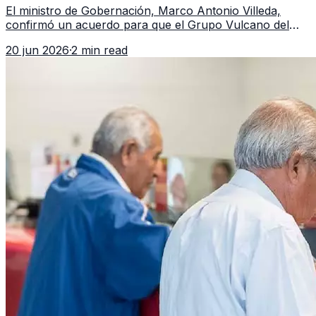
El ministro de Gobernación, Marco Antonio Villeda,
confirmó un acuerdo para que el Grupo Vulcano del
FBI opere en Guatemala a partir de julio, tras un intento
20 jun 2026
·
2 min read
fallido con la administración anterior del Ministerio
Público.