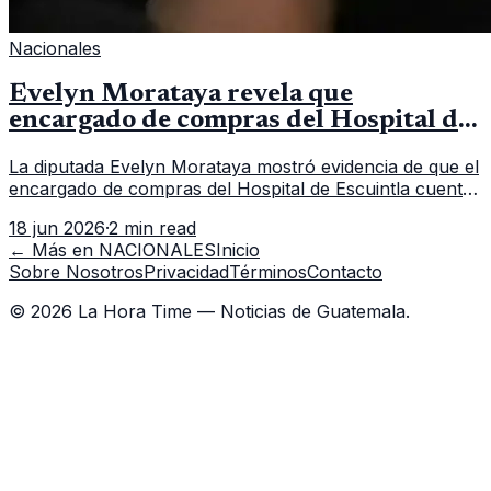
Nacionales
Evelyn Morataya revela que
encargado de compras del Hospital de
Escuintla tiene 7 asistentes
La diputada Evelyn Morataya mostró evidencia de que el
encargado de compras del Hospital de Escuintla cuenta
con 7 asistentes, pese a que el titular anda en
18 jun 2026
·
2 min read
capacitación en la capital.
← Más en
NACIONALES
Inicio
Sobre Nosotros
Privacidad
Términos
Contacto
©
2026
La Hora Time — Noticias de Guatemala.