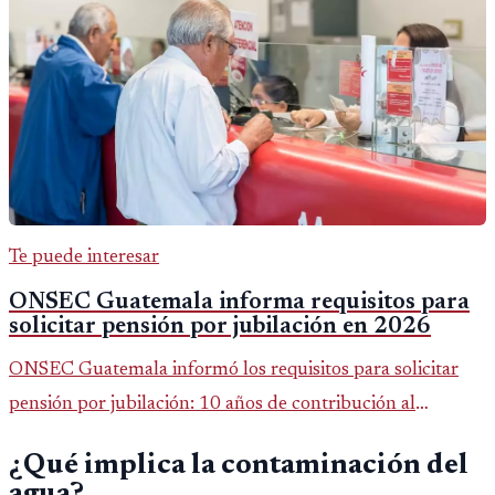
Te puede interesar
ONSEC Guatemala informa requisitos para
solicitar pensión por jubilación en 2026
ONSEC Guatemala informó los requisitos para solicitar
pensión por jubilación: 10 años de contribución al
Montepío y 50 años de edad, o 20 años de servicio sin
¿Qué implica la contaminación del
importar edad.
agua?