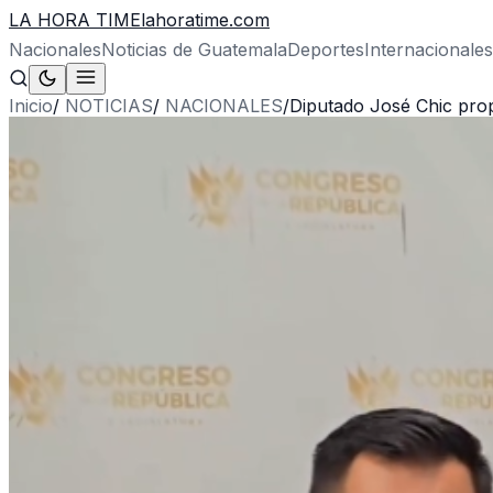
LA HORA TIME
lahoratime.com
Nacionales
Noticias de Guatemala
Deportes
Internacionales
Inicio
/
NOTICIAS
/
NACIONALES
/
Diputado José Chic pro