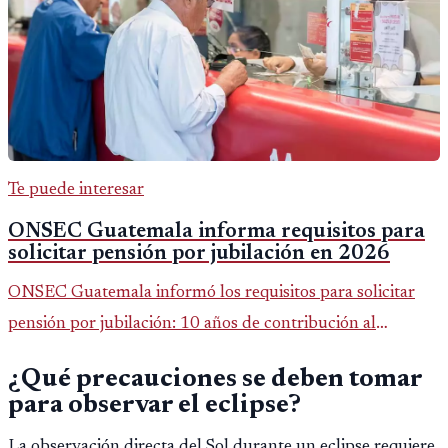
Te puede interesar
ONSEC Guatemala informa requisitos para
solicitar pensión por jubilación en 2026
ONSEC Guatemala informó los requisitos para solicitar
pensión por jubilación: 10 años de contribución al
Montepío y 50 años de edad, o 20 años de servicio sin
¿Qué precauciones se deben tomar
importar edad.
para observar el eclipse?
La observación directa del Sol durante un eclipse requiere