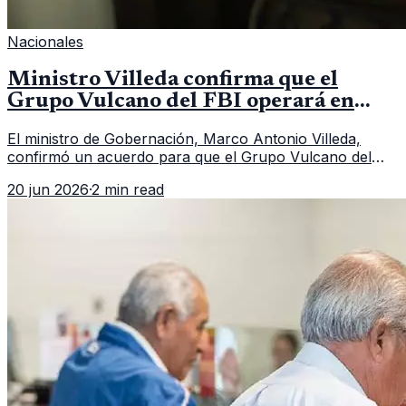
Nacionales
Ministro Villeda confirma que el
Grupo Vulcano del FBI operará en
Guatemala a partir de julio
El ministro de Gobernación, Marco Antonio Villeda,
confirmó un acuerdo para que el Grupo Vulcano del
FBI opere en Guatemala a partir de julio, tras un intento
20 jun 2026
·
2 min read
fallido con la administración anterior del Ministerio
Público.