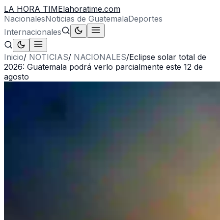
LA HORA TIME
lahoratime.com
Nacionales
Noticias de Guatemala
Deportes
Internacionales
Inicio
/
NOTICIAS
/
NACIONALES
/
Eclipse solar total de
2026: Guatemala podrá verlo parcialmente este 12 de
agosto