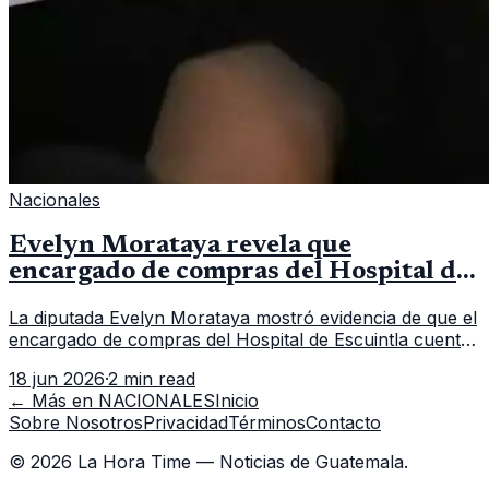
Nacionales
Evelyn Morataya revela que
encargado de compras del Hospital de
Escuintla tiene 7 asistentes
La diputada Evelyn Morataya mostró evidencia de que el
encargado de compras del Hospital de Escuintla cuenta
con 7 asistentes, pese a que el titular anda en
18 jun 2026
·
2 min read
capacitación en la capital.
← Más en
NACIONALES
Inicio
Sobre Nosotros
Privacidad
Términos
Contacto
©
2026
La Hora Time — Noticias de Guatemala.