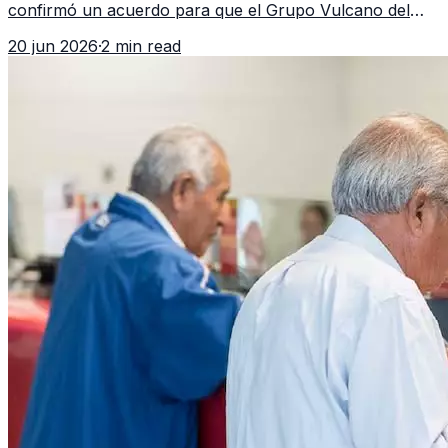
confirmó un acuerdo para que el Grupo Vulcano del
FBI opere en Guatemala a partir de julio, tras un intento
20 jun 2026
·
2 min read
fallido con la administración anterior del Ministerio
Público.