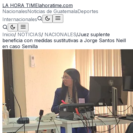
LA HORA TIME
lahoratime.com
Nacionales
Noticias de Guatemala
Deportes
Internacionales
Inicio
/
NOTICIAS
/
NACIONALES
/
Juez suplente
beneficia con medidas sustitutivas a Jorge Santos Neill
en caso Semilla