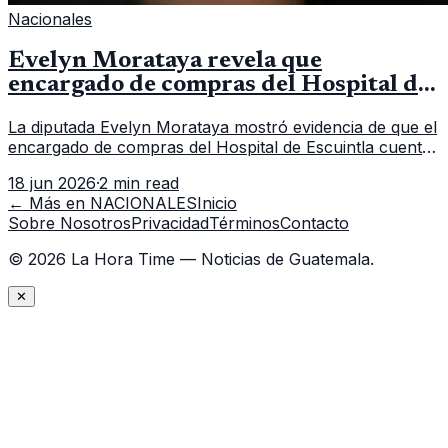
Nacionales
Evelyn Morataya revela que
encargado de compras del Hospital de
Escuintla tiene 7 asistentes
La diputada Evelyn Morataya mostró evidencia de que el
encargado de compras del Hospital de Escuintla cuenta
con 7 asistentes, pese a que el titular anda en
18 jun 2026
·
2 min read
capacitación en la capital.
← Más en
NACIONALES
Inicio
Sobre Nosotros
Privacidad
Términos
Contacto
©
2026
La Hora Time — Noticias de Guatemala.