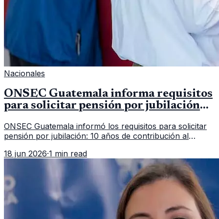
Nacionales
ONSEC Guatemala informa requisitos
para solicitar pensión por jubilación
en 2026
ONSEC Guatemala informó los requisitos para solicitar
pensión por jubilación: 10 años de contribución al
Montepío y 50 años de edad, o 20 años de servicio sin
18 jun 2026
·
1 min read
importar edad.