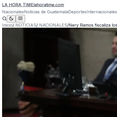
LA HORA TIME
lahoratime.com
Nacionales
Noticias de Guatemala
Deportes
Internacionales
Inicio
/
NOTICIAS
/
NACIONALES
/
Nery Ramos fiscaliza los