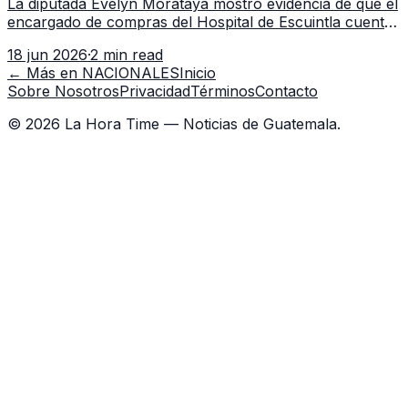
La diputada Evelyn Morataya mostró evidencia de que el
encargado de compras del Hospital de Escuintla cuenta
con 7 asistentes, pese a que el titular anda en
18 jun 2026
·
2 min read
capacitación en la capital.
← Más en
NACIONALES
Inicio
Sobre Nosotros
Privacidad
Términos
Contacto
©
2026
La Hora Time — Noticias de Guatemala.