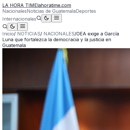
LA HORA TIME
lahoratime.com
Nacionales
Noticias de Guatemala
Deportes
Internacionales
Inicio
/
NOTICIAS
/
NACIONALES
/
OEA exige a García
Luna que fortalezca la democracia y la justicia en
Guatemala