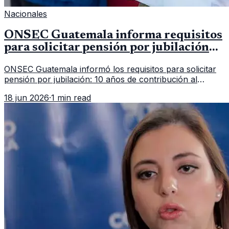
Nacionales
ONSEC Guatemala informa requisitos
para solicitar pensión por jubilación
en 2026
ONSEC Guatemala informó los requisitos para solicitar
pensión por jubilación: 10 años de contribución al
Montepío y 50 años de edad, o 20 años de servicio sin
18 jun 2026
·
1 min read
importar edad.