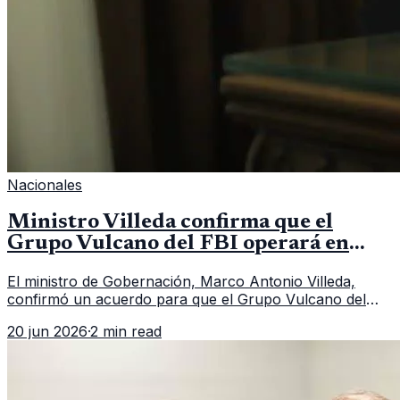
Nacionales
Ministro Villeda confirma que el
Grupo Vulcano del FBI operará en
Guatemala a partir de julio
El ministro de Gobernación, Marco Antonio Villeda,
confirmó un acuerdo para que el Grupo Vulcano del
FBI opere en Guatemala a partir de julio, tras un intento
20 jun 2026
·
2 min read
fallido con la administración anterior del Ministerio
Público.