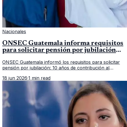
Nacionales
ONSEC Guatemala informa requisitos
para solicitar pensión por jubilación
en 2026
ONSEC Guatemala informó los requisitos para solicitar
pensión por jubilación: 10 años de contribución al
Montepío y 50 años de edad, o 20 años de servicio sin
18 jun 2026
·
1 min read
importar edad.