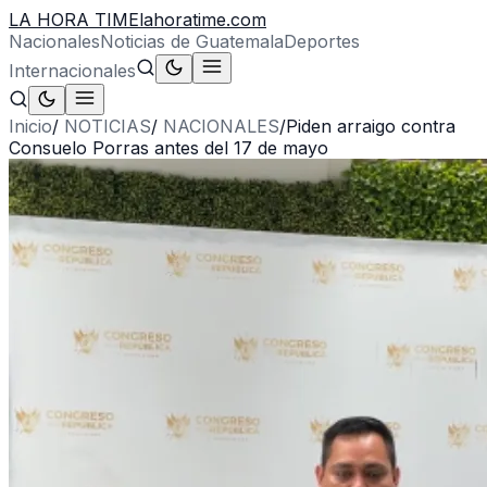
LA HORA TIME
lahoratime.com
Nacionales
Noticias de Guatemala
Deportes
Internacionales
Inicio
/
NOTICIAS
/
NACIONALES
/
Piden arraigo contra
Consuelo Porras antes del 17 de mayo