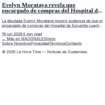
Evelyn Morataya revela que
encargado de compras del Hospital de
Escuintla tiene 7 asistentes
La diputada Evelyn Morataya mostró evidencia de que el
encargado de compras del Hospital de Escuintla cuenta
con 7 asistentes, pese a que el titular anda en
18 jun 2026
·
2 min read
capacitación en la capital.
← Más en
NACIONALES
Inicio
Sobre Nosotros
Privacidad
Términos
Contacto
©
2026
La Hora Time — Noticias de Guatemala.