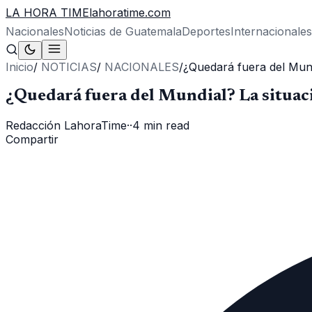
LA HORA TIME
lahoratime.com
Nacionales
Noticias de Guatemala
Deportes
Internacionales
Inicio
/
NOTICIAS
/
NACIONALES
/
¿Quedará fuera del Mund
¿Quedará fuera del Mundial? La situaci
Redacción LahoraTime
·
·
4 min read
Compartir