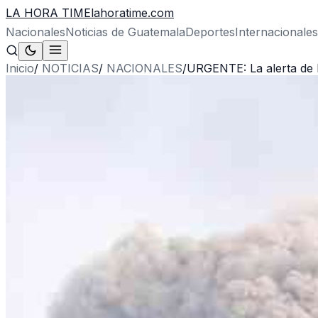
LA HORA TIME
lahoratime.com
Nacionales
Noticias de Guatemala
Deportes
Internacionales
Inicio
/
NOTICIAS
/
NACIONALES
/
URGENTE: La alerta de I