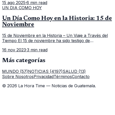
15 ago 2025
·
6 min read
el Comando Aéreo del
UN DIA COMO HOY
Un Día Como Hoy en la Historia: 15 de
Noviembre
15 de Noviembre en la Historia – Un Viaje a Través del
Tiempo El 15 de noviembre ha sido testigo de
numerosos eventos significativos a lo largo de la
16 nov 2023
·
3 min read
historia. Desde descubrimiento
Más categorías
MUNDO
(
57
)
NOTICIAS
(
4197
)
SALUD
(
13
)
Sobre Nosotros
Privacidad
Términos
Contacto
©
2026
La Hora Time — Noticias de Guatemala.