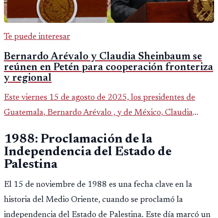
Te puede interesar
Bernardo Arévalo y Claudia Sheinbaum se
reúnen en Petén para cooperación fronteriza
y regional
Este viernes 15 de agosto de 2025, los presidentes de
Guatemala, Bernardo Arévalo , y de México, Claudia
Sheinbaum , sostendrán su primer encuentro oficial en el
1988: Proclamación de la
Comando Aéreo del
Independencia del Estado de
Palestina
El 15 de noviembre de 1988 es una fecha clave en la
historia del Medio Oriente, cuando se proclamó la
independencia del Estado de Palestina. Este día marcó un