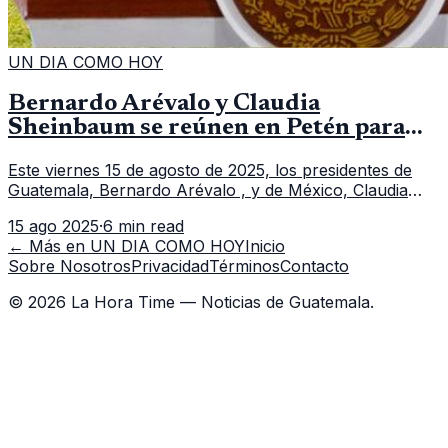
UN DIA COMO HOY
Bernardo Arévalo y Claudia
Sheinbaum se reúnen en Petén para
cooperación fronteriza y regional
Este viernes 15 de agosto de 2025, los presidentes de
Guatemala, Bernardo Arévalo , y de México, Claudia
Sheinbaum , sostendrán su primer encuentro oficial en
15 ago 2025
·
6 min read
el Comando Aéreo del
← Más en
UN DIA COMO HOY
Inicio
Sobre Nosotros
Privacidad
Términos
Contacto
©
2026
La Hora Time — Noticias de Guatemala.