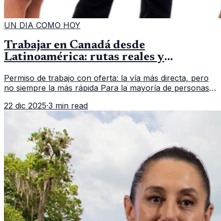
UN DIA COMO HOY
Trabajar en Canadá desde
Latinoamérica: rutas reales y
requisitos clave
Permiso de trabajo con oferta: la vía más directa, pero
no siempre la más rápida Para la mayoría de personas
que aplican desde fuera de Canadá, el punto de partida
22 dic 2025
·
3 min read
es una oferta la