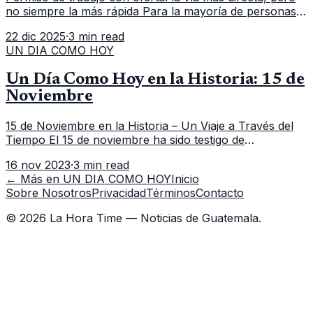
no siempre la más rápida Para la mayoría de personas
que aplican desde fuera de Canadá, el punto de partida
22 dic 2025
·
3 min read
es una oferta la
UN DIA COMO HOY
Un Día Como Hoy en la Historia: 15 de
Noviembre
15 de Noviembre en la Historia – Un Viaje a Través del
Tiempo El 15 de noviembre ha sido testigo de
numerosos eventos significativos a lo largo de la
16 nov 2023
·
3 min read
historia. Desde descubrimiento
← Más en
UN DIA COMO HOY
Inicio
Sobre Nosotros
Privacidad
Términos
Contacto
©
2026
La Hora Time — Noticias de Guatemala.