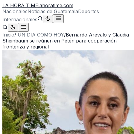
LA HORA TIME
lahoratime.com
Nacionales
Noticias de Guatemala
Deportes
Internacionales
Inicio
/
UN DIA COMO HOY
/
Bernardo Arévalo y Claudia
Sheinbaum se reúnen en Petén para cooperación
fronteriza y regional