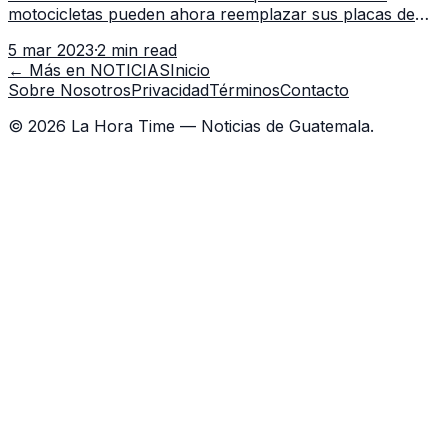
motocicletas pueden ahora reemplazar sus placas de
vinilo o papel por placas metálicas. La Superintendencia
5 mar 2023
·
2 min read
de Administración Tributa
← Más en
NOTICIAS
Inicio
Sobre Nosotros
Privacidad
Términos
Contacto
©
2026
La Hora Time — Noticias de Guatemala.