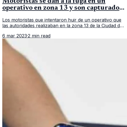
Motoristas se dan a la fuga en un
operativo en zona 13 y son capturados
en persecución
Los motoristas que intentaron huir de un operativo que
las autoridades realizaban en la zona 13 de la Ciudad de
Guatemala. En un hecho que parece sacado de una
6 mar 2023
·
2 min read
película, un grupo d