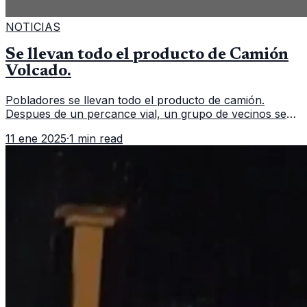
NOTICIAS
Se llevan todo el producto de Camión
Volcado.
Pobladores se llevan todo el producto de camión.
Despues de un percance vial, un grupo de vecinos se
aglomeran para llevarse todo el producto de un camión
11 ene 2025
·
1 min read
repartidor que volcó. Un