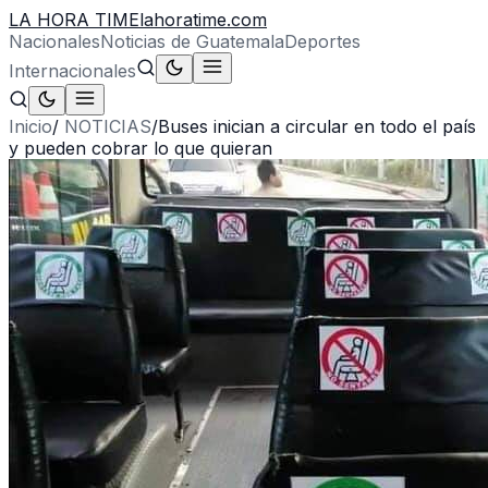
LA HORA TIME
lahoratime.com
Nacionales
Noticias de Guatemala
Deportes
Internacionales
Inicio
/
NOTICIAS
/
Buses inician a circular en todo el país
y pueden cobrar lo que quieran