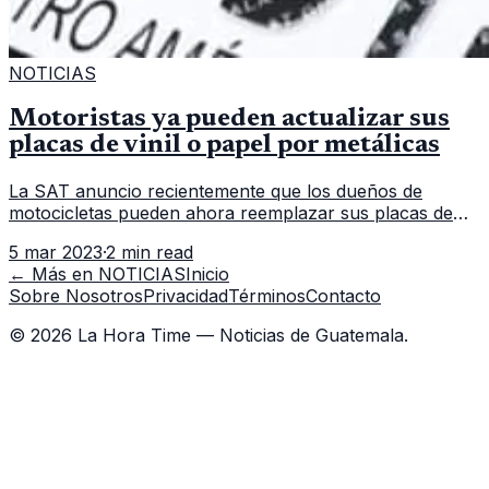
NOTICIAS
Motoristas ya pueden actualizar sus
placas de vinil o papel por metálicas
La SAT anuncio recientemente que los dueños de
motocicletas pueden ahora reemplazar sus placas de
vinilo o papel por placas metálicas. La Superintendencia
5 mar 2023
·
2 min read
de Administración Tributa
← Más en
NOTICIAS
Inicio
Sobre Nosotros
Privacidad
Términos
Contacto
©
2026
La Hora Time — Noticias de Guatemala.