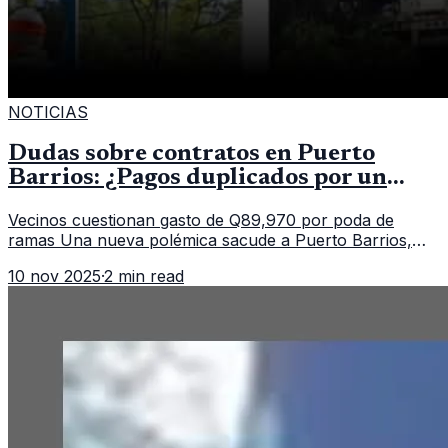
NOTICIAS
Dudas sobre contratos en Puerto
Barrios: ¿Pagos duplicados por un
mismo servicio?
Vecinos cuestionan gasto de Q89,970 por poda de
ramas Una nueva polémica sacude a Puerto Barrios,
Izabal, luego de que saliera a la luz un contrato
10 nov 2025
·
2 min read
municipal que asigna casi Q90 mi