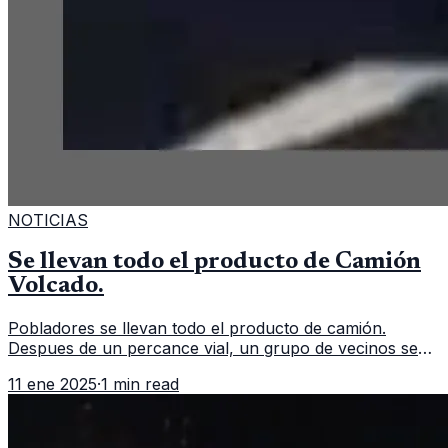
NOTICIAS
Se llevan todo el producto de Camión
Volcado.
Pobladores se llevan todo el producto de camión.
Despues de un percance vial, un grupo de vecinos se
aglomeran para llevarse todo el producto de un camión
11 ene 2025
·
1 min read
repartidor que volcó. Un