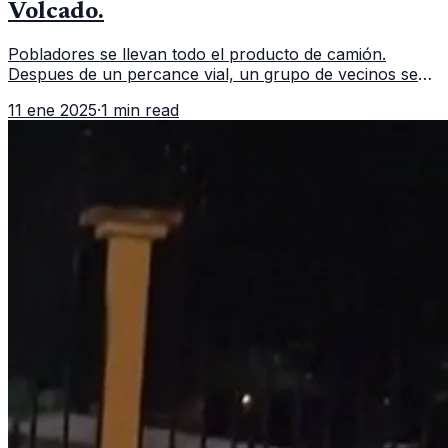
Volcado.
Pobladores se llevan todo el producto de camión.
Despues de un percance vial, un grupo de vecinos se
aglomeran para llevarse todo el producto de un camión
11 ene 2025
·
1 min read
repartidor que volcó. Un