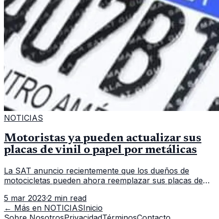
NOTICIAS
Motoristas ya pueden actualizar sus
placas de vinil o papel por metálicas
La SAT anuncio recientemente que los dueños de
motocicletas pueden ahora reemplazar sus placas de
vinilo o papel por placas metálicas. La Superintendencia
5 mar 2023
·
2 min read
de Administración Tributa
← Más en
NOTICIAS
Inicio
Sobre Nosotros
Privacidad
Términos
Contacto