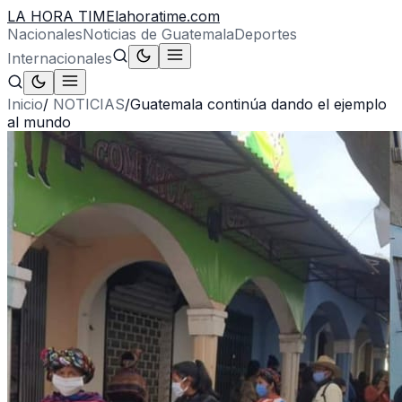
LA HORA TIME
lahoratime.com
Nacionales
Noticias de Guatemala
Deportes
Internacionales
Inicio
/
NOTICIAS
/
Guatemala continúa dando el ejemplo
al mundo