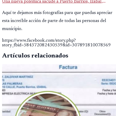
Una nueva polémica sacude a Puerto Barrios, Izabal,
luego de que saliera a la luz un contrato municipal que
Aquí te dejamos más fotografías para que puedas apreciar
asigna casi Q90 mi
esta increíble acción de parte de todas las personas del
municipio.
https://www.facebook.com/story.php?
story_fbid=584372082430539&id=307891810078569
Artículos relacionados