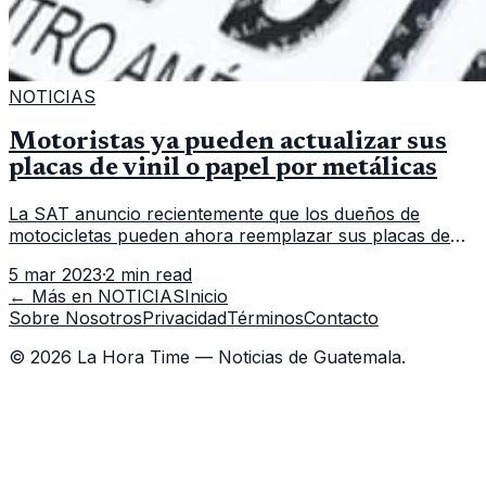
NOTICIAS
Motoristas ya pueden actualizar sus
placas de vinil o papel por metálicas
La SAT anuncio recientemente que los dueños de
motocicletas pueden ahora reemplazar sus placas de
vinilo o papel por placas metálicas. La Superintendencia
5 mar 2023
·
2 min read
de Administración Tributa
← Más en
NOTICIAS
Inicio
Sobre Nosotros
Privacidad
Términos
Contacto
©
2026
La Hora Time — Noticias de Guatemala.