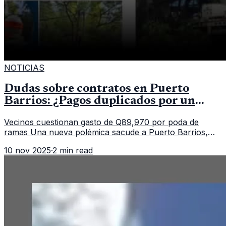
NOTICIAS
Dudas sobre contratos en Puerto
Barrios: ¿Pagos duplicados por un
mismo servicio?
Vecinos cuestionan gasto de Q89,970 por poda de
ramas Una nueva polémica sacude a Puerto Barrios,
Izabal, luego de que saliera a la luz un contrato
10 nov 2025
·
2 min read
municipal que asigna casi Q90 mi