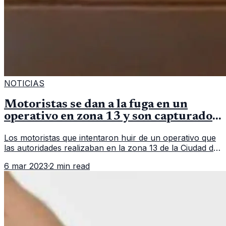
NOTICIAS
Motoristas se dan a la fuga en un
operativo en zona 13 y son capturados
en persecución
Los motoristas que intentaron huir de un operativo que
las autoridades realizaban en la zona 13 de la Ciudad de
Guatemala. En un hecho que parece sacado de una
6 mar 2023
·
2 min read
película, un grupo d