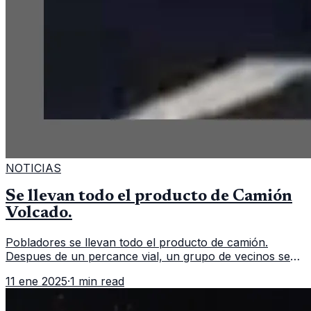
NOTICIAS
Se llevan todo el producto de Camión
Volcado.
Pobladores se llevan todo el producto de camión.
Despues de un percance vial, un grupo de vecinos se
aglomeran para llevarse todo el producto de un camión
11 ene 2025
·
1 min read
repartidor que volcó. Un