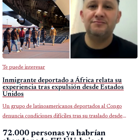
Te puede interesar
Inmigrante deportado a África relata su
experiencia tras expulsión desde Estados
Unidos
Un grupo de latinoamericanos deportados al Congo
denuncia condiciones difíciles tras su traslado desde
EE.UU. Jorge Cubillos relata su experiencia y el impacto
72.000 personas ya habrían
psicológico de llegar a África.