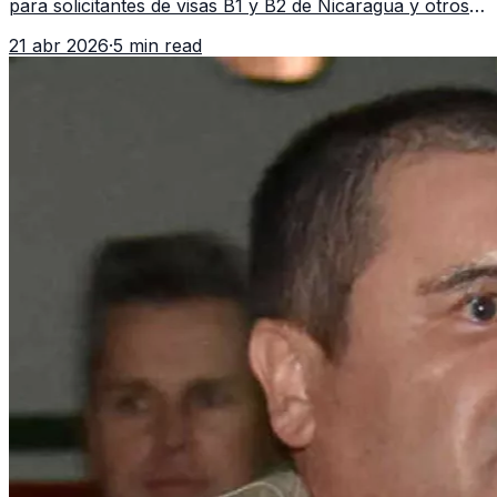
para solicitantes de visas B1 y B2 de Nicaragua y otros
11 países. La medida afecta a más de 50 naciones bajo
21 abr 2026
·
5 min read
nuevas políticas migratorias.