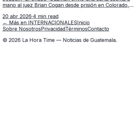
mano al juez Brian Cogan desde prisión en Colorado,
alegando violaciones a sus derechos constitucionales y
20 abr 2026
·
4 min read
solicitando un trato justo en EE.UU.
← Más en
INTERNACIONALES
Inicio
Sobre Nosotros
Privacidad
Términos
Contacto
©
2026
La Hora Time — Noticias de Guatemala.