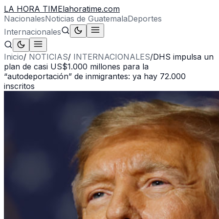
LA HORA TIME
lahoratime.com
Nacionales
Noticias de Guatemala
Deportes
Internacionales
Inicio
/
NOTICIAS
/
INTERNACIONALES
/
DHS impulsa un
plan de casi US$1.000 millones para la
“autodeportación” de inmigrantes: ya hay 72.000
inscritos