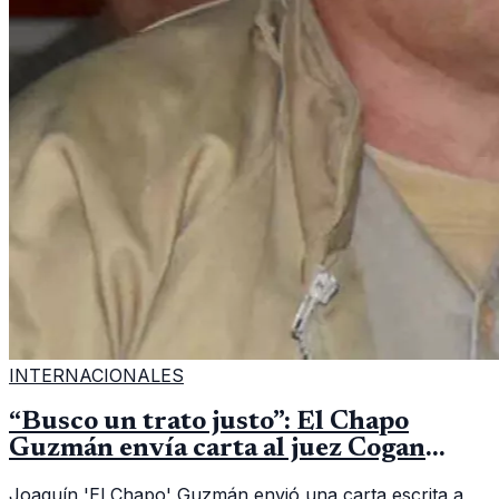
INTERNACIONALES
“Busco un trato justo”: El Chapo
Guzmán envía carta al juez Cogan
desde su aislamiento en prisión
Joaquín 'El Chapo' Guzmán envió una carta escrita a