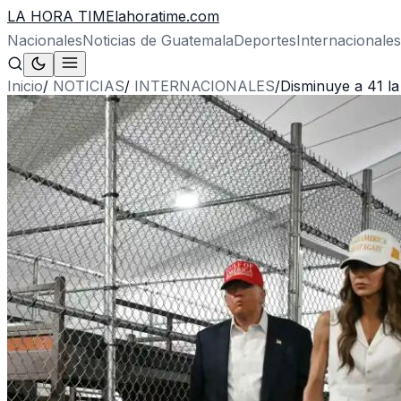
LA HORA TIME
lahoratime.com
Nacionales
Noticias de Guatemala
Deportes
Internacionales
Inicio
/
NOTICIAS
/
INTERNACIONALES
/
Disminuye a 41 la