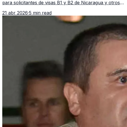
para solicitantes de visas B1 y B2 de Nicaragua y otros
11 países. La medida afecta a más de 50 naciones bajo
21 abr 2026
·
5 min read
nuevas políticas migratorias.