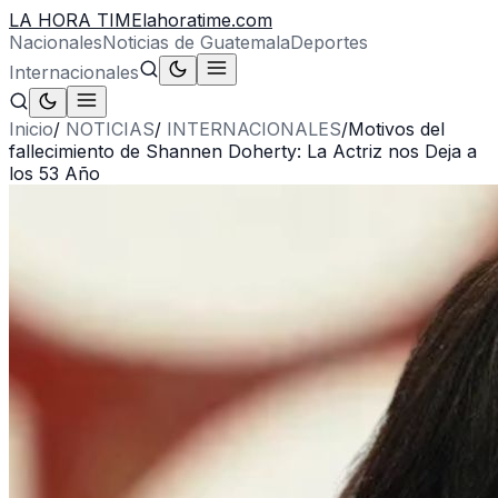
LA HORA TIME
lahoratime.com
Nacionales
Noticias de Guatemala
Deportes
Internacionales
Inicio
/
NOTICIAS
/
INTERNACIONALES
/
Motivos del
fallecimiento de Shannen Doherty: La Actriz nos Deja a
los 53 Año