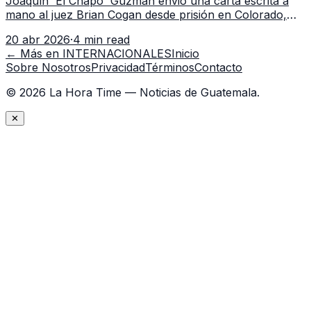
Joaquín 'El Chapo' Guzmán envió una carta escrita a
mano al juez Brian Cogan desde prisión en Colorado,
alegando violaciones a sus derechos constitucionales y
20 abr 2026
·
4 min read
solicitando un trato justo en EE.UU.
← Más en
INTERNACIONALES
Inicio
Sobre Nosotros
Privacidad
Términos
Contacto
©
2026
La Hora Time — Noticias de Guatemala.