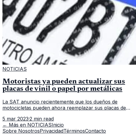
NOTICIAS
Motoristas ya pueden actualizar sus
placas de vinil o papel por metálicas
La SAT anuncio recientemente que los dueños de
motocicletas pueden ahora reemplazar sus placas de
vinilo o papel por placas metálicas. La Superintendencia
5 mar 2023
·
2 min read
de Administración Tributa
← Más en
NOTICIAS
Inicio
Sobre Nosotros
Privacidad
Términos
Contacto