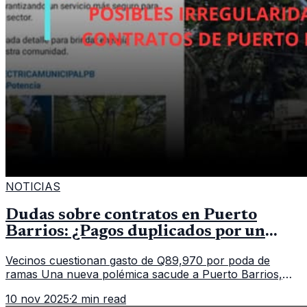
NOTICIAS
Dudas sobre contratos en Puerto
Barrios: ¿Pagos duplicados por un
mismo servicio?
Vecinos cuestionan gasto de Q89,970 por poda de
ramas Una nueva polémica sacude a Puerto Barrios,
Izabal, luego de que saliera a la luz un contrato
10 nov 2025
·
2 min read
municipal que asigna casi Q90 mi