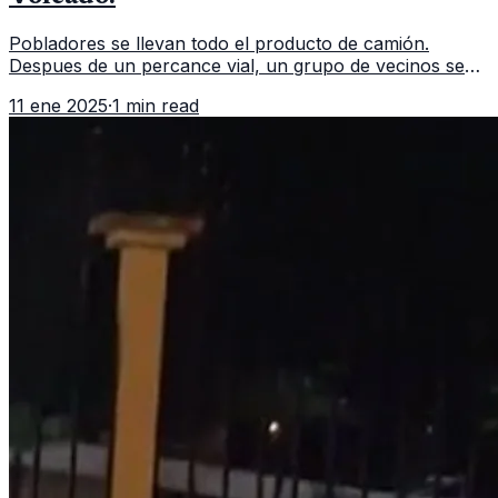
Pobladores se llevan todo el producto de camión.
Despues de un percance vial, un grupo de vecinos se
aglomeran para llevarse todo el producto de un camión
11 ene 2025
·
1 min read
repartidor que volcó. Un