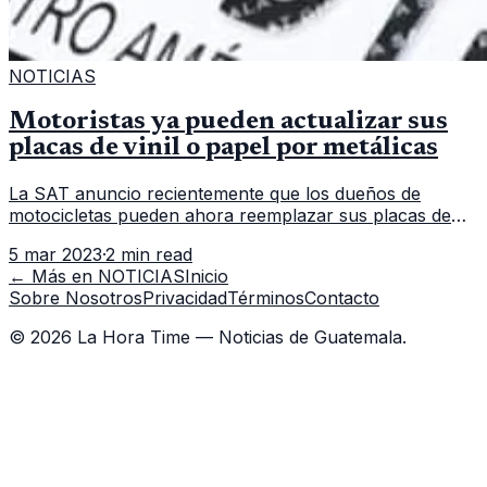
NOTICIAS
Motoristas ya pueden actualizar sus
placas de vinil o papel por metálicas
La SAT anuncio recientemente que los dueños de
motocicletas pueden ahora reemplazar sus placas de
vinilo o papel por placas metálicas. La Superintendencia
5 mar 2023
·
2 min read
de Administración Tributa
← Más en
NOTICIAS
Inicio
Sobre Nosotros
Privacidad
Términos
Contacto
©
2026
La Hora Time — Noticias de Guatemala.