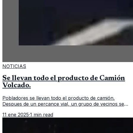
NOTICIAS
Se llevan todo el producto de Camión
Volcado.
Pobladores se llevan todo el producto de camión.
Despues de un percance vial, un grupo de vecinos se
aglomeran para llevarse todo el producto de un camión
11 ene 2025
·
1 min read
repartidor que volcó. Un