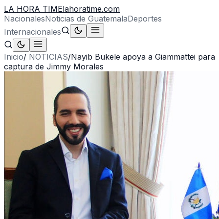
LA HORA TIME
lahoratime.com
Nacionales
Noticias de Guatemala
Deportes
Internacionales
Inicio
/
NOTICIAS
/
Nayib Bukele apoya a Giammattei para
captura de Jimmy Morales