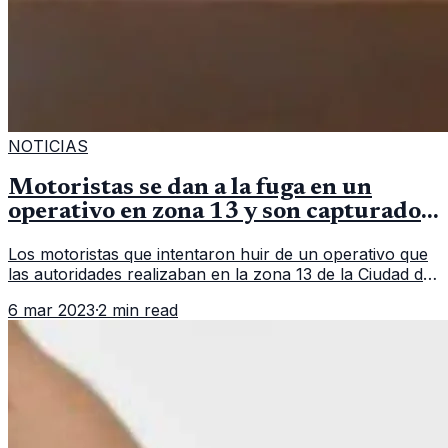
NOTICIAS
Motoristas se dan a la fuga en un
operativo en zona 13 y son capturados
en persecución
Los motoristas que intentaron huir de un operativo que
las autoridades realizaban en la zona 13 de la Ciudad de
Guatemala. En un hecho que parece sacado de una
6 mar 2023
·
2 min read
película, un grupo d