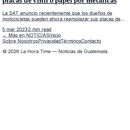
placas de vinil o papel por metálicas
La SAT anuncio recientemente que los dueños de
motocicletas pueden ahora reemplazar sus placas de
vinilo o papel por placas metálicas. La Superintendencia
5 mar 2023
·
2 min read
de Administración Tributa
← Más en
NOTICIAS
Inicio
Sobre Nosotros
Privacidad
Términos
Contacto
©
2026
La Hora Time — Noticias de Guatemala.