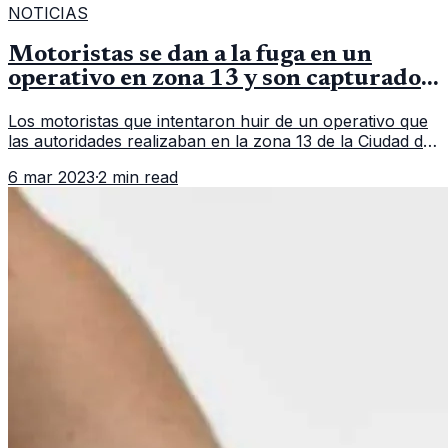
NOTICIAS
Motoristas se dan a la fuga en un
operativo en zona 13 y son capturados
en persecución
Los motoristas que intentaron huir de un operativo que
las autoridades realizaban en la zona 13 de la Ciudad de
Guatemala. En un hecho que parece sacado de una
6 mar 2023
·
2 min read
película, un grupo d