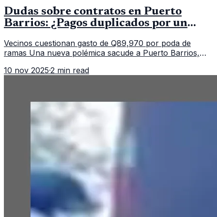
Dudas sobre contratos en Puerto
Barrios: ¿Pagos duplicados por un
mismo servicio?
Vecinos cuestionan gasto de Q89,970 por poda de
ramas Una nueva polémica sacude a Puerto Barrios,
Izabal, luego de que saliera a la luz un contrato
10 nov 2025
·
2 min read
municipal que asigna casi Q90 mi