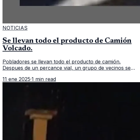
NOTICIAS
Se llevan todo el producto de Camión
Volcado.
Pobladores se llevan todo el producto de camión.
Despues de un percance vial, un grupo de vecinos se
aglomeran para llevarse todo el producto de un camión
11 ene 2025
·
1 min read
repartidor que volcó. Un