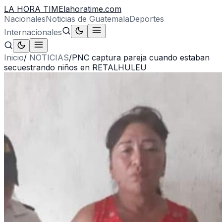
LA HORA TIME
lahoratime.com
Nacionales
Noticias de Guatemala
Deportes
Internacionales
Inicio
/
NOTICIAS
/
PNC captura pareja cuando estaban
secuestrando niños en RETALHULEU