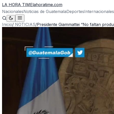
LA HORA TIME
lahoratime.com
Nacionales
Noticias de Guatemala
Deportes
Internacionales
Inicio
/
NOTICIAS
/
Presidente Giammattei “No faltan produ