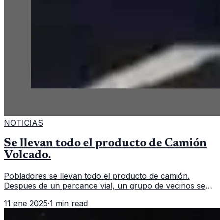
NOTICIAS
Se llevan todo el producto de Camión
Volcado.
Pobladores se llevan todo el producto de camión.
Despues de un percance vial, un grupo de vecinos se
aglomeran para llevarse todo el producto de un camión
11 ene 2025
·
1 min read
repartidor que volcó. Un