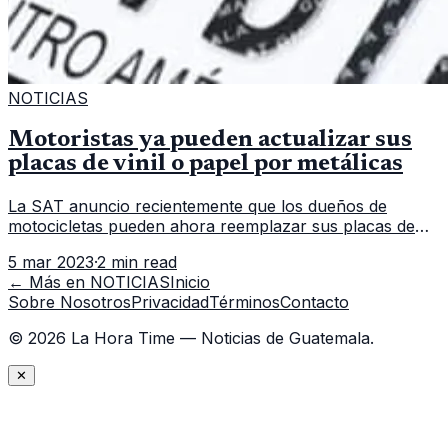
NOTICIAS
Motoristas ya pueden actualizar sus
placas de vinil o papel por metálicas
La SAT anuncio recientemente que los dueños de
motocicletas pueden ahora reemplazar sus placas de
vinilo o papel por placas metálicas. La Superintendencia
5 mar 2023
·
2 min read
de Administración Tributa
← Más en
NOTICIAS
Inicio
Sobre Nosotros
Privacidad
Términos
Contacto
©
2026
La Hora Time — Noticias de Guatemala.