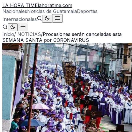
LA HORA TIME
lahoratime.com
Nacionales
Noticias de Guatemala
Deportes
Internacionales
Inicio
/
NOTICIAS
/
Procesiones serán canceladas esta
SEMANA SANTA por CORONAVIRUS