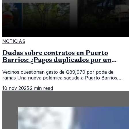
NOTICIAS
Dudas sobre contratos en Puerto
Barrios: ¿Pagos duplicados por un
mismo servicio?
Vecinos cuestionan gasto de Q89,970 por poda de
ramas Una nueva polémica sacude a Puerto Barrios,
Izabal, luego de que saliera a la luz un contrato
10 nov 2025
·
2 min read
municipal que asigna casi Q90 mi