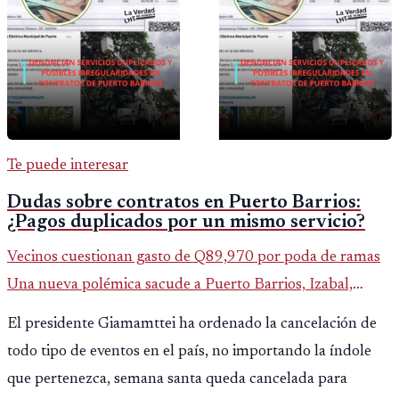
Te puede interesar
Dudas sobre contratos en Puerto Barrios:
¿Pagos duplicados por un mismo servicio?
Vecinos cuestionan gasto de Q89,970 por poda de ramas
Una nueva polémica sacude a Puerto Barrios, Izabal,
luego de que saliera a la luz un contrato municipal que
El presidente Giamamttei ha ordenado la cancelación de
asigna casi Q90 mi
todo tipo de eventos en el país, no importando la índole
que pertenezca, semana santa queda cancelada para