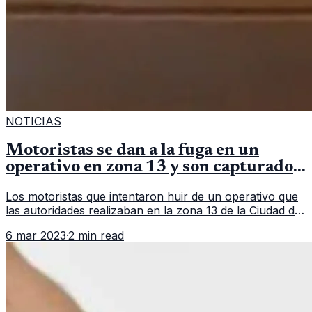
NOTICIAS
Motoristas se dan a la fuga en un
operativo en zona 13 y son capturados
en persecución
Los motoristas que intentaron huir de un operativo que
las autoridades realizaban en la zona 13 de la Ciudad de
Guatemala. En un hecho que parece sacado de una
6 mar 2023
·
2 min read
película, un grupo d