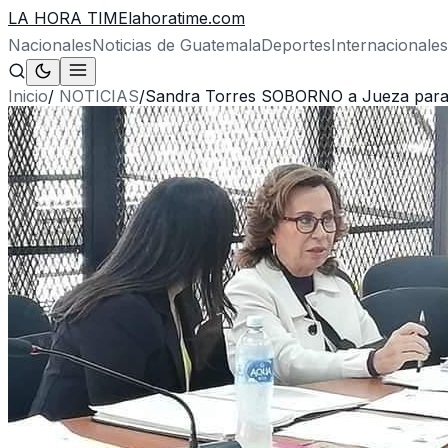
LA HORA TIME
lahoratime.com
Nacionales
Noticias de Guatemala
Deportes
Internacionales
Inicio
/
NOTICIAS
/
Sandra Torres SOBORNO a Jueza para sa